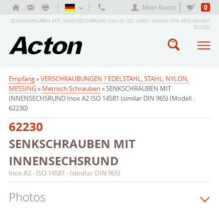
Mein Konto
0
SENKSCHRAUBEN MIT INNENSECHSRUND Inox A2 ISO 14581 (similar DIN 965) (Modell
: 62230)
Empfang
»
VERSCHRAUBUNGEN ? EDELSTAHL, STAHL, NYLON,
MESSING
»
Metrisch Schrauben
» SENKSCHRAUBEN MIT
INNENSECHSRUND Inox A2 ISO 14581 (similar DIN 965) (Modell :
62230)
62230
SENKSCHRAUBEN MIT
INNENSECHSRUND
Inox A2 - ISO 14581 - (similar DIN 965)
Photos