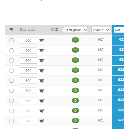
Quantität
CAD
6223
NC
D
6223
NC
D
6223
NC
D
62230
NC
D
62230
NC
D
62230
NC
D
62230
NC
D
62230
NC
D
62230
NC
D