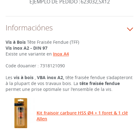
EJEMPLO DE PEDIDO :
623032,5X12
Informaciónes
Vis à Bois
Tête Fraisée Fendue (TFF)
Vis inox A2 - DIN 97
Existe une variante en
Inox A4
Code douanier : 7318121090
Les
vis à bois
,
VBA
inox A2,
tête fraisée fendue s'adapteront
à la plupart de vos travaux bois. La
tête fraisée fendue
permet une prise optimale sur l'ensemble de la vis.
Kit fraisoir carbure HSS Ø4 + 1 foret & 1 clé
Allen