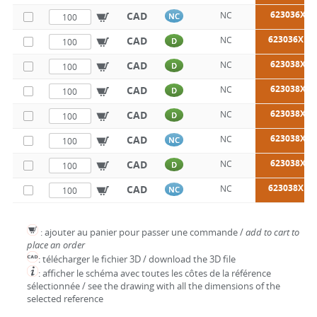
623036X90
CAD
NC
NC
623036X10
CAD
NC
D
623038X40
CAD
NC
D
623038X50
CAD
NC
D
623038X60
CAD
NC
D
623038X70
CAD
NC
NC
623038X80
CAD
NC
D
623038X10
CAD
NC
NC
: ajouter au panier pour passer une commande /
add to cart to
place an order
: télécharger le fichier 3D / download the 3D file
: afficher le schéma avec toutes les côtes de la référence
sélectionnée / see the drawing with all the dimensions of the
selected reference