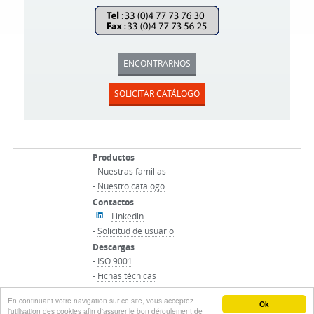
ENCONTRARNOS
SOLICITAR CATÁLOGO
Productos
-
Nuestras familias
-
Nuestro catalogo
Contactos
-
Linkedln
-
Solicitud de usuario
Descargas
-
ISO 9001
-
Fichas técnicas
-
Condiciones generales de venta
En continuant votre navigation sur ce site, vous acceptez
© ACTON SAS - Todos los derechos reservados
Ok
l'utilisation des cookies afin d'assurer le bon déroulement de