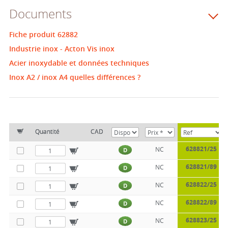
Documents
Fiche produit 62882
Industrie inox - Acton Vis inox
Acier inoxydable et données techniques
Inox A2 / inox A4 quelles différences ?
Quantité
CAD
628821/25
NC
D
628821/89
NC
D
628822/25
NC
D
628822/89
NC
D
628823/25
NC
D