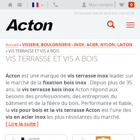
Mon compte
0
Vis terrasse inox et vis à bois Inox A2 A4
Accueil
»
VISSERIE, BOULONNERIE - INOX, ACIER, NYLON, LAITON
» VIS TERRASSE ET VIS A BOIS
VIS TERRASSE ET VIS A BOIS
Acton
est une marque de
vis terrasse inox
leader sur
le marché de la
fixation bois inox
. Depuis plus de 35
ans, la
vis terrasse bois inox
Acton répond aux
besoins des professionnels, des entreprises du
bâtiment et de la filière du bois. Performante et fiable,
la
vis pour bois et la vis terrasse Acton
est l'une des
vis en acier inox
les plus résistantes du marché.
[ Lire la suite ]