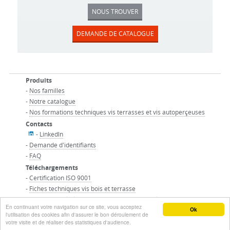
NOUS TROUVER
DEMANDE DE CATALOGUE
Produits
-
Nos familles
-
Notre catalogue
-
Nos formations techniques vis terrasses et vis autoperçeuses
Contacts
-
Linkedln
-
Demande d'identifiants
-
FAQ
Téléchargements
-
Certification ISO 9001
-
Fiches techniques vis bois et terrasse
-
Conditions générales de vente et mentions légales
En continuant votre navigation sur ce site, vous acceptez
© ACTON SAS - Tous droits réservés
Ok
l'utilisation des cookies afin d'assurer le bon déroulement de
votre visite et de réaliser des statistiques d'audience.