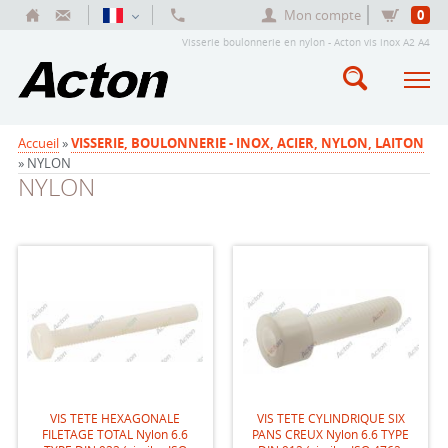
Mon compte
0
Visserie boulonnerie en nylon - Acton vis inox A2 A4
Accueil
»
VISSERIE, BOULONNERIE - INOX, ACIER, NYLON, LAITON
» NYLON
NYLON
VIS TETE HEXAGONALE
VIS TETE CYLINDRIQUE SIX
FILETAGE TOTAL Nylon 6.6
PANS CREUX Nylon 6.6 TYPE