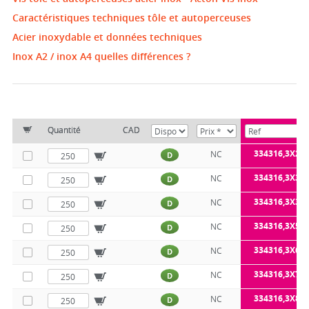
Caractéristiques techniques tôle et autoperceuses
Acier inoxydable et données techniques
Inox A2 / inox A4 quelles différences ?
Quantité
CAD
334316,3X25
NC
D
334316,3X32
NC
D
334316,3X38
NC
D
334316,3X50
NC
D
334316,3X60
NC
D
334316,3X70
NC
D
334316,3X80
NC
D