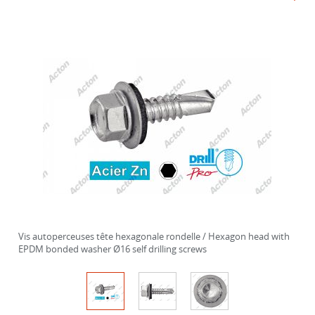
Vis autoperceuses tête hexagonale rondelle / Hexagon head with
EPDM bonded washer Ø16 self drilling screws