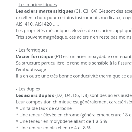
-
Les martensitiques
Les
aciers martensitiques
(C1, C3, C4) C4) sont des acie
excellent choix pour certains instruments médicaux, eng
AISI 410, AISI 420 .....
Les propriétés mécaniques élevées de ces aciers appliqué
Très souvent magnétique, ces aciers n'en reste pas moins
-
Les ferritiques
L'acier ferritique
(F1) est un acier inoxydable contenant
Sa structure particulière le rend mois sensible à la fiss
l'emboutissage.
Il a en outre une très bonne conductivité thermique ce qu
-
Les duplex
Les aciers duplex
(D2, D4, D6, D8) sont des aciers austé
Leur composition chimique est généralement caractérisée
* Un faible taux de carbone
* Une teneur élevée en chrome (généralement entre 18 e
* Une teneur en molybdène allant de 1 à 5 %
* Une teneur en nickel entre 4 et 8 %