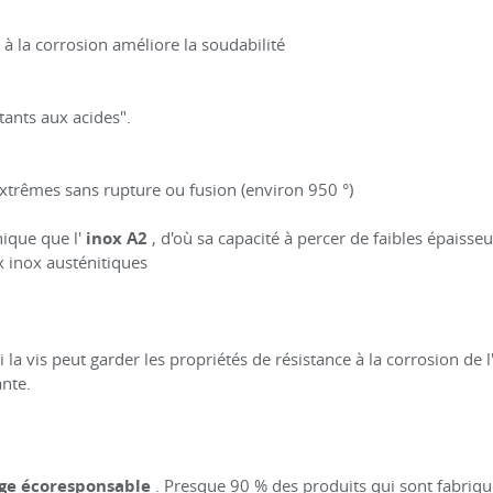
 à la corrosion améliore la soudabilité
stants aux acides".
extrêmes sans rupture ou fusion (environ 950 °)
ique que l'
inox A2
, d'où sa capacité à percer de faibles épaisseur
x inox austénitiques
 la vis peut garder les propriétés de résistance à la corrosion de l
ante.
age écoresponsable
. Presque 90 % des produits qui sont fabriq