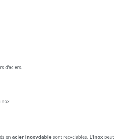
s d'aciers.
'inox.
ués en
acier inoxydable
sont recyclables.
L'inox
peut