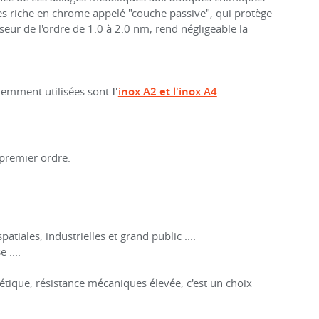
des riche en chrome appelé "couche passive", qui protège
eur de l'ordre de 1.0 à 2.0 nm, rend négligeable la
quemment utilisées sont
l'
inox A2 et l'inox A4
premier ordre.
tiales, industrielles et grand public ....
 ....
étique, résistance mécaniques élevée, c'est un choix