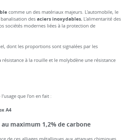
ble
comme un des matériaux majeurs. L'automobile, le
 banalisation des
aciers inoxydables.
L'alimentarité des
os sociétés modernes liées à la protection de
el, dont les proportions sont signalées par les
 la résistance à la rouille et le molybdène une résistance
'usage que l'on en fait :
ox A4
 et au maximum 1,2% de carbone
tance de ces alliages métalliques aux attaques chimiques