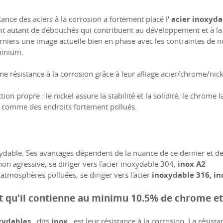
ance des aciers à la corrosion a fortement placé l'
acier inoxyda
ont autant de débouchés qui contribuent au développement et à la
rniers une image actuelle bien en phase avec les contraintes de n
minium.
e résistance à la corrosion grâce à leur alliage acier/chrome/nick
tion propre : le nickel assure la stabilité et la solidité, le chrome
s comme des endroits fortement pollués.
xydable. Ses avantages dépendent de la nuance de ce dernier et de l
non agressive, se diriger vers l'acier inoxydable 304,
inox A2
atmosphères polluées, se diriger vers l'acier
inoxydable 316, in
 faut qu'il contienne au minimu 10.5% de chrome
xydables
, dits
inox
, est leur résistance à la corrosion. La résis