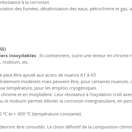
résistance à la corrosion
ration des fumées, désalinisation des eaux, pétrochimie et gaz, ag
A5)
iers inoxydables
. Ils contiennent, outre une teneur en chrome 
, niobium, etc.
vre peut être ajouté aux aciers de nuance A1 à A5.
néralement modestes mais peuvent être, pour certaines nuances, c
basse température, pour les emplois cryogéniques
 chrome et en molybdène. Leur résistance à l'oxydation croît ave
ou le niobium permet d'éviter la corrosion intergranulaire, en parti
 °C et + 400 °C (température constante).
 devront être consultés. Le choix définitif de la composition chimiq