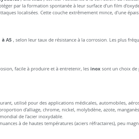
protéger par la formation spontanée à leur surface d'un film d'oxy
 attaques localisées. Cette couche extrêmement mince, d'une épaiss
1 à A5
, selon leur taux de résistance à la corrosion. Les plus fré
osion, facile à produire et à entretenir, les
inox
sont un choix de 
urant, utilisé pour des applications médicales, automobiles, aérospa
oportion d'alliage, chrome, nickel, molybdène, azote, manganèse
mondial de l'acier inoxydable.
 nuances à de hautes températures (aciers réfractaires), peu magn