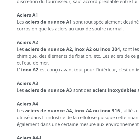
discrétion du fournisseur, sauf accord préalable entre lui e
Aciers A1
Les
aciers de nuance A1
sont tout spécialement destinés
corrosion que les aciers au taux de soufre normal.
Aciers A2
Les
aciers de nuance A2, inox A2 ou inox 304,
sont le
chimique, des éléments de fixation, etc. Les aciers de c
et l'eau de mer.
L'
inox A2
est conçu avant tout pour l'intérieur, c'est un
i
Aciers A3
Les
aciers de nuance A3
sont des
aciers inoxydables
s
Aciers A4
Les
aciers de nuance A4, inox A4 ou inox 316
, alliés 
utilisé dans l´industrie de la cellulose puisque cette nuan
également dans une certaine mesure aux environnements
Aciers A4-L