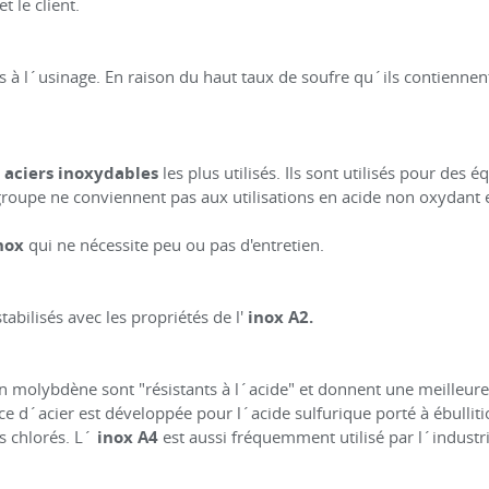
t le client.
 à l´usinage. En raison du haut taux de soufre qu´ils contiennen
s
aciers inoxydables
les plus utilisés. Ils sont utilisés pour des
e groupe ne conviennent pas aux utilisations en acide non oxydan
nox
qui ne nécessite peu ou pas d'entretien.
tabilisés avec les propriétés de l'
inox A2.
en molybdène sont "résistants à l´acide" et donnent une meilleure 
ce d´acier est développée pour l´acide sulfurique porté à ébullitio
 chlorés. L´
inox A4
est aussi fréquemment utilisé par l´industri