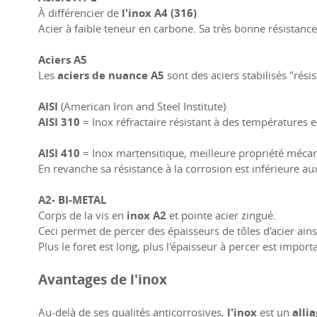
À différencier de
l'inox A4 (316)
Acier à faible teneur en carbone. Sa très bonne résistance
Aciers A5
Les
aciers de nuance A5
sont des aciers stabilisés "rési
AISI
(American Iron and Steel Institute)
AISI 310
= Inox réfractaire résistant à des températures 
AISI 410
= Inox martensitique, meilleure propriété mécan
En revanche sa résistance à la corrosion est inférieure au
A2- BI-METAL
Corps de la vis en
inox A2
et pointe acier zingué.
Ceci permet de percer des épaisseurs de tôles d'acier ainsi
Plus le foret est long, plus l'épaisseur à percer est import
Avantages de l'inox
Au-delà de ses qualités anticorrosives,
l'inox
est un
alli