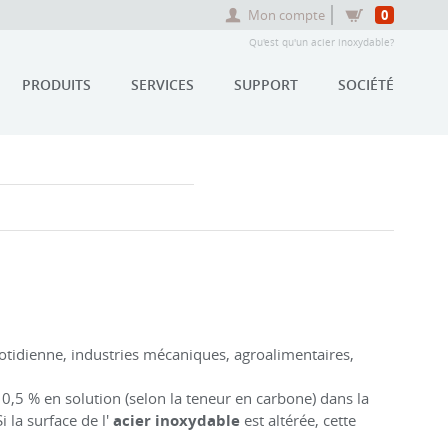
Mon compte
0
Qu'est qu'un acier inoxydable?
PRODUITS
SERVICES
SUPPORT
SOCIÉTÉ
tidienne, industries mécaniques, agroalimentaires,
 10,5 % en solution (selon la teneur en carbone) dans la
Si la surface de l'
acier inoxydable
est altérée, cette