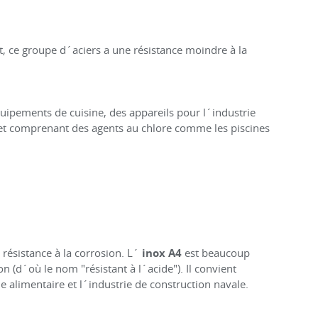
t, ce groupe d´aciers a une résistance moindre à la
 équipements de cuisine, des appareils pour l´industrie
t et comprenant des agents au chlore comme les piscines
résistance à la corrosion. L´
inox A4
est beaucoup
n (d´où le nom "résistant à l´acide"). Il convient
e alimentaire et l´industrie de construction navale.